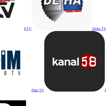
ETV
Deha T
Dim TV