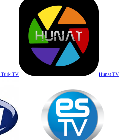
 Türk TV
Hunat TV