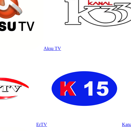
Aksu TV
ErTV
Kana