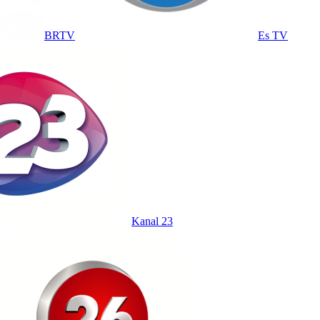
BRTV
Es TV
Kanal 23