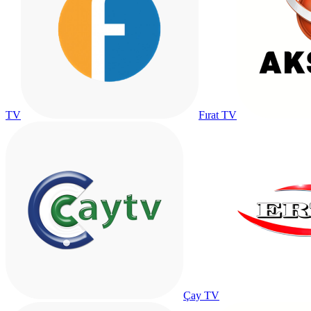
TV
Fırat TV
Çay TV