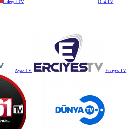
Lalegul TV
On4 TV
Ayaz TV
Erciyes TV