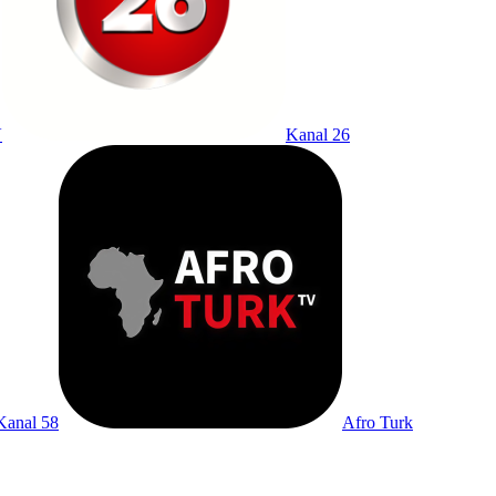
V
Kanal 26
Kanal 58
Afro Turk